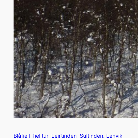
Blåfjell
fjelltur
Leirtinden
Sultinden. Lenvik