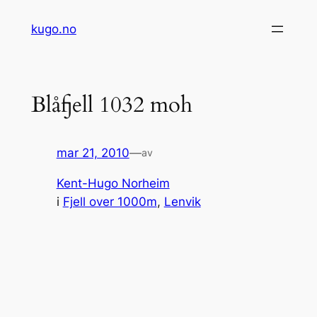
Hopp
kugo.no
til
innhold
Blåfjell 1032 moh
mar 21, 2010
—
av
Kent-Hugo Norheim
i
Fjell over 1000m
, 
Lenvik