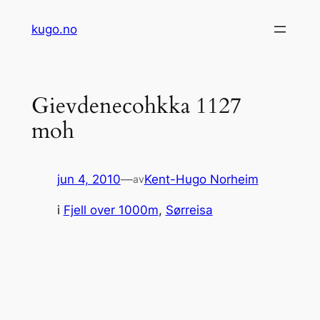
Hopp
kugo.no
til
innhold
Gievdenecohkka 1127
moh
jun 4, 2010
—
Kent-Hugo Norheim
av
i
Fjell over 1000m
, 
Sørreisa