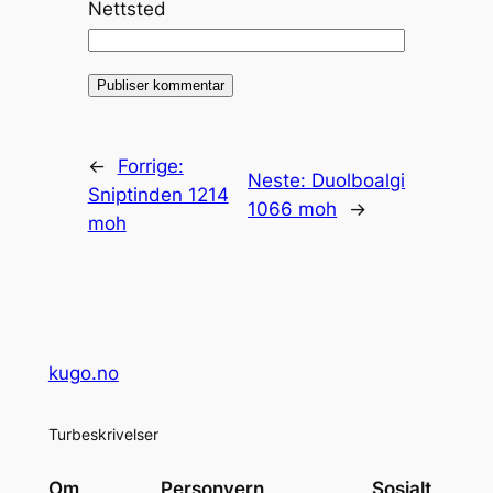
Nettsted
←
Forrige:
Neste:
Duolboalgi
Sniptinden 1214
1066 moh
→
moh
kugo.no
Turbeskrivelser
Om
Personvern
Sosialt