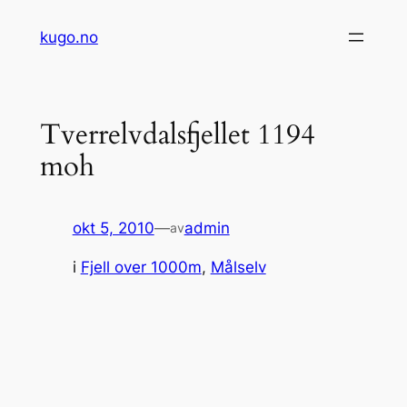
Hopp
kugo.no
til
innhold
Tverrelvdalsfjellet 1194
moh
okt 5, 2010
—
admin
av
i
Fjell over 1000m
, 
Målselv