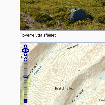
Tbverrelvdalsfjellet