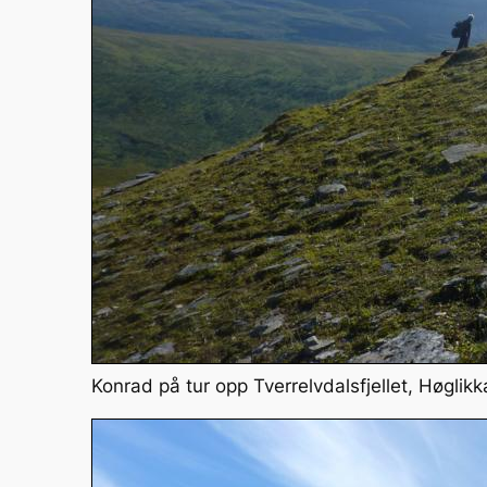
Konrad på tur opp Tverrelvdalsfjellet, Høglik