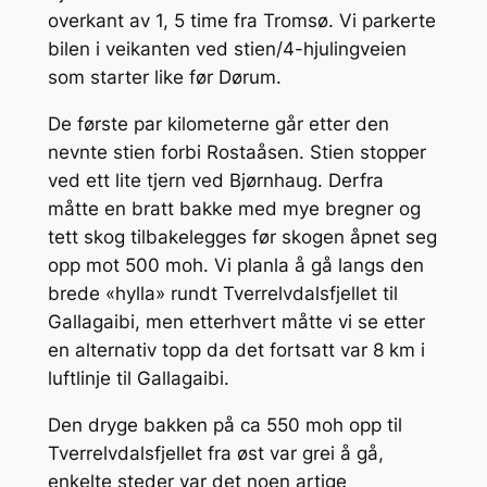
overkant av 1, 5 time fra Tromsø. Vi parkerte
bilen i veikanten ved stien/4-hjulingveien
som starter like før Dørum.
De første par kilometerne går etter den
nevnte stien forbi Rostaåsen. Stien stopper
ved ett lite tjern ved Bjørnhaug. Derfra
måtte en bratt bakke med mye bregner og
tett skog tilbakelegges før skogen åpnet seg
opp mot 500 moh. Vi planla å gå langs den
brede «hylla» rundt Tverrelvdalsfjellet til
Gallagaibi, men etterhvert måtte vi se etter
en alternativ topp da det fortsatt var 8 km i
luftlinje til Gallagaibi.
Den dryge bakken på ca 550 moh opp til
Tverrelvdalsfjellet fra øst var grei å gå,
enkelte steder var det noen artige