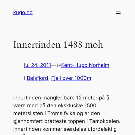
Hopp
kugo.no
til
innhold
Innertinden 1488 moh
jul 24, 2011
—
Kent-Hugo Norheim
av
i
Balsfjord
, 
Fjell over 1000m
Innertinden mangler bare 12 meter på å
være med på den eksklusive 1500
meterslisten i Troms fylke og er den
gjennomført bratteste toppen i Tamokdalen.
Innertinden kommer særdeles ufordelaktig