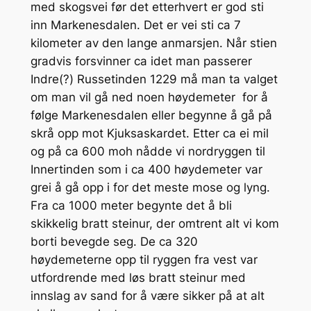
med skogsvei før det etterhvert er god sti
inn Markenesdalen. Det er vei sti ca 7
kilometer av den lange anmarsjen. Når stien
gradvis forsvinner ca idet man passerer
Indre(?) Russetinden 1229 må man ta valget
om man vil gå ned noen høydemeter for å
følge Markenesdalen eller begynne å gå på
skrå opp mot Kjuksaskardet. Etter ca ei mil
og på ca 600 moh nådde vi nordryggen til
Innertinden som i ca 400 høydemeter var
grei å gå opp i for det meste mose og lyng.
Fra ca 1000 meter begynte det å bli
skikkelig bratt steinur, der omtrent alt vi kom
borti bevegde seg. De ca 320
høydemeterne opp til ryggen fra vest var
utfordrende med løs bratt steinur med
innslag av sand for å være sikker på at alt