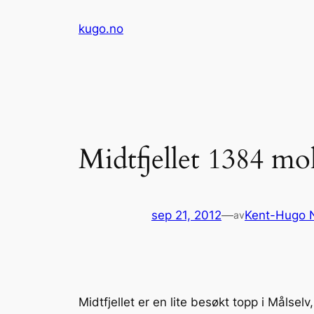
Hopp
kugo.no
til
innhold
Midtfjellet 1384 mo
sep 21, 2012
—
Kent-Hugo 
av
Midtfjellet er en lite besøkt topp i Målse