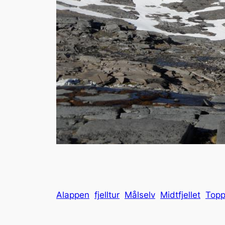
Alappen
fjelltur
Målselv
Midtfjellet
Topp