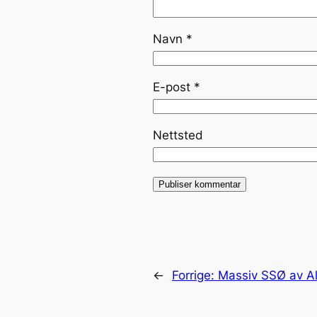
Navn
*
E-post
*
Nettsted
←
Forrige:
Massiv SSØ av A