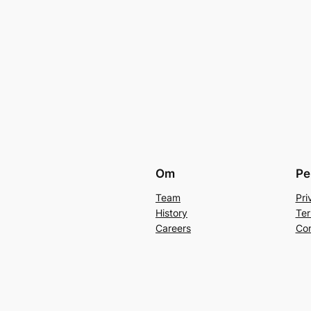
Om
Pe
Team
Pri
History
Ter
Careers
Con