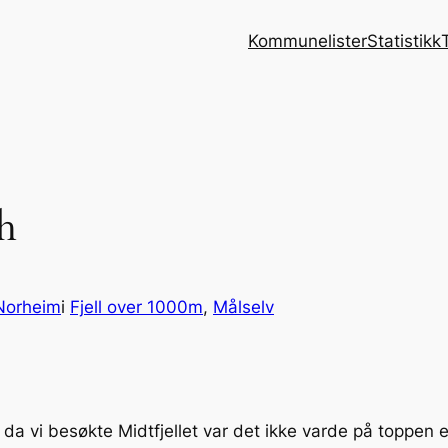
Kommunelister
Statistikk
h
Norheim
i
Fjell over 1000m
, 
Målselv
lv, da vi besøkte Midtfjellet var det ikke varde på toppe