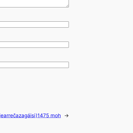
(Njearrečazagáisi)1475 moh
→