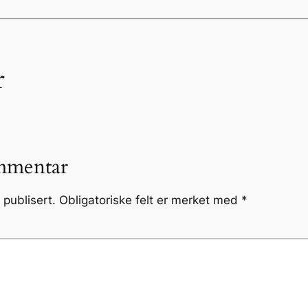
r
mmentar
 publisert.
Obligatoriske felt er merket med
*