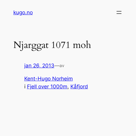
Hopp
kugo.no
til
innhold
Njarggat 1071 moh
jan 26, 2013
—
av
Kent-Hugo Norheim
i
Fjell over 1000m
, 
Kåfjord