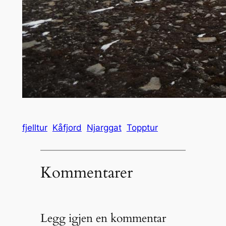
fjelltur
Kåfjord
Njarggat
Topptur
Kommentarer
Legg igjen en kommentar