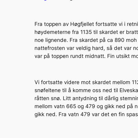
Fra toppen av Høgfjellet fortsatte vi i re
høydemeterne fra 1135 til skardet er brat
noe lignende. Fra skardet på ca 890 moh 
nattefrosten var veldig hard, så det var no
var på toppen rundt midnatt. Fin utsikt m
Vi fortsatte videre mot skardet mellom 112
snøfeltene til å komme oss ned til Elvesk
råtten snø. Litt antydning til dårlig stemn
mellom vatn 665 og 479 og gikk ned på nor
gikk ned. Fra vatn 479 var det en fin spase