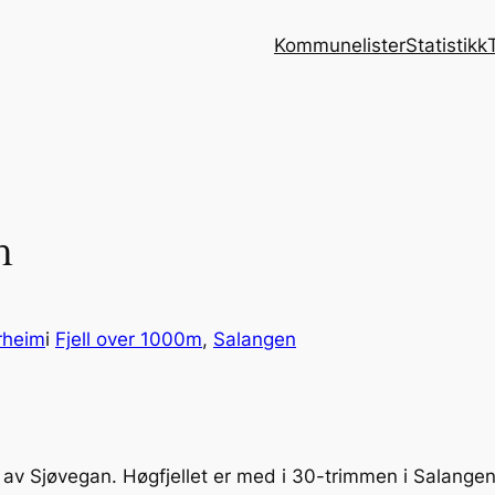
Kommunelister
Statistikk
h
rheim
i
Fjell over 1000m
, 
Salangen
en av Sjøvegan. Høgfjellet er med i 30-trimmen i Salang