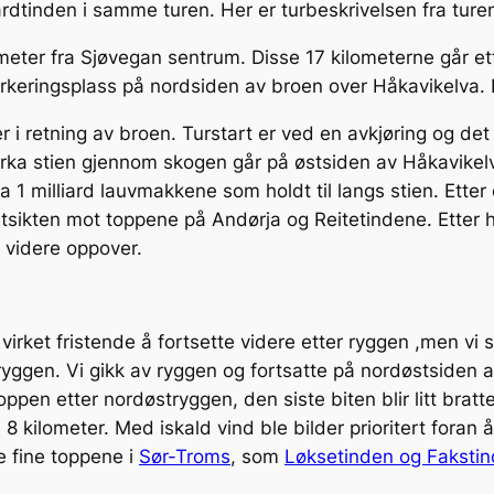
ardtinden i samme turen. Her er turbeskrivelsen fra turen
ometer fra Sjøvegan sentrum. Disse 17 kilometerne går et
parkeringsplass på nordsiden av broen over Håkavikelva
 i retning av broen. Turstart er ved en avkjøring og det er
rka stien gjennom skogen går på østsiden av Håkavikel
 1 milliard lauvmakkene som holdt til langs stien. Etter
sikten mot toppene på Andørja og Reitetindene. Etter hv
a videre oppover.
 virket fristende å fortsette videre etter ryggen ,men v
yggen. Vi gikk av ryggen og fortsatte på nordøstsiden av 
en etter nordøstryggen, den siste biten blir litt bratte
8 kilometer. Med iskald vind ble bilder prioritert foran 
e fine toppene i
Sør-Troms
, som
Løksetinden og Faksti