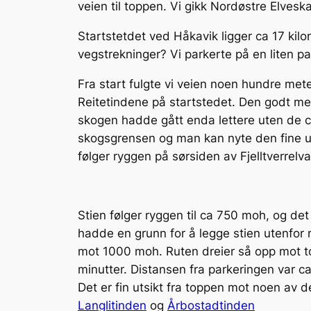
veien til toppen. Vi gikk Nordøstre Elvesk
Startstetdet ved Håkavik ligger ca 17 kil
vegstrekninger? Vi parkerte på en liten 
Fra start fulgte vi veien noen hundre meter
Reitetindene på startstedet. Den godt me
skogen hadde gått enda lettere uten de ca
skogsgrensen og man kan nyte den fine ut
følger ryggen på sørsiden av Fjelltverrelv
Stien følger ryggen til ca 750 moh, og det
hadde en grunn for å legge stien utenfor r
mot 1000 moh. Ruten dreier så opp mot topp
minutter. Distansen fra parkeringen var ca 
Det er fin utsikt fra toppen mot noen av d
Langlitinden
og
Årbostadtinden