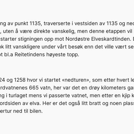
tning av punkt 1135, traverserte i vestsiden av 1135 og 
t, uten å være direkte vanskelig, men denne etappen vil
starter stigningen opp mot Nordøstre Elveskardtinden. D
k litt vanskligere under vårt besøk enn det ville vært se
ot bl.a Reitetindens høyeste topp.
4 og 1258 hvor vi startet «nedturen», som etter hvert levd
ardvatnenes 665 vatn, her var det en drøy kilometers ga
ing i turlaget mens vi passerte vatnet, men etter en kjip k
dsiden av elva. Her er det også litt bratt og noen plass
rtur ned til bilen.