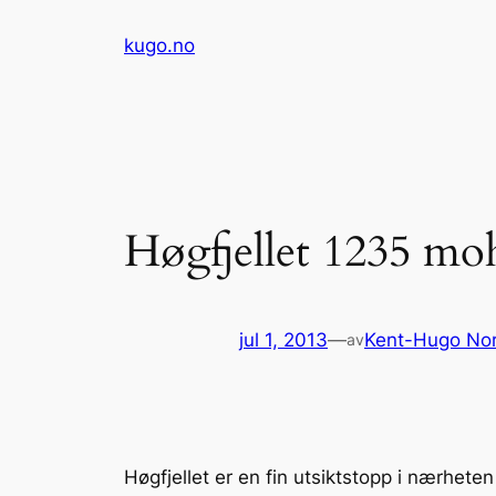
Hopp
kugo.no
til
innhold
Høgfjellet 1235 mo
jul 1, 2013
—
Kent-Hugo No
av
Høgfjellet er en fin utsiktstopp i nærhet