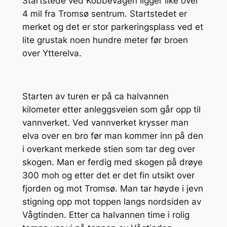
Startstede ved Kobbevågen ligger like over
4 mil fra Tromsø sentrum. Startstedet er
merket og det er stor parkeringsplass ved et
lite grustak noen hundre meter før broen
over Ytterelva.
Starten av turen er på ca halvannen
kilometer etter anleggsveien som går opp til
vannverket. Ved vannverket krysser man
elva over en bro før man kommer inn på den
i overkant merkede stien som tar deg over
skogen. Man er ferdig med skogen på drøye
300 moh og etter det er det fin utsikt over
fjorden og mot Tromsø. Man tar høyde i jevn
stigning opp mot toppen langs nordsiden av
Vågtinden. Etter ca halvannen time i rolig