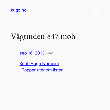
Hopp
kugo.no
til
innhold
Vågtinden 847 moh
sep 16, 2013
—
av
Kent-Hugo Norheim
i
Topper utenom listen