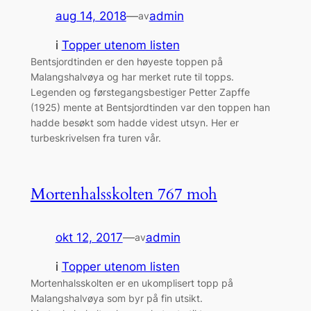
aug 14, 2018
—
admin
av
i
Topper utenom listen
Bentsjordtinden er den høyeste toppen på
Malangshalvøya og har merket rute til topps.
Legenden og førstegangsbestiger Petter Zapffe
(1925) mente at Bentsjordtinden var den toppen han
hadde besøkt som hadde videst utsyn. Her er
turbeskrivelsen fra turen vår.
Mortenhalsskolten 767 moh
okt 12, 2017
—
admin
av
i
Topper utenom listen
Mortenhalsskolten er en ukomplisert topp på
Malangshalvøya som byr på fin utsikt.