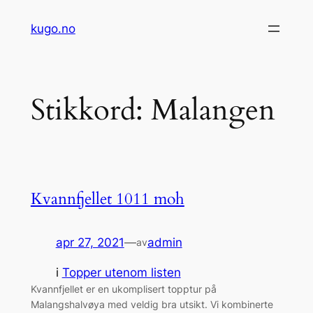
Hopp
kugo.no
til
innhold
Stikkord:
Malangen
Kvannfjellet 1011 moh
apr 27, 2021
—
admin
av
i
Topper utenom listen
Kvannfjellet er en ukomplisert topptur på
Malangshalvøya med veldig bra utsikt. Vi kombinerte