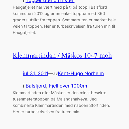
i
Topper utenom listen
Haugafjellet har vært med på ti på topp i Balsfjord
kommune i 2012 og er en enkel topptur med 360
graders utsikt fra toppen. Sommerruten er merket hele
veien til toppen. Her er turbeskrivelsen fra turen min til
Haugafjellet.
Klemmartindan / Måskos 1047 moh
jul 31, 2011
—
Kent-Hugo Norheim
av
i
Balsfjord
, 
Fjell over 1000m
Klemmartinden eller Måskos er den minst besøkte
tusenmeterstoppen på Malangshalvøya. Jeg
kombinerte Klemmartinden med naboen Stortinden.
Her er turbeskrivelsen fra turen min.