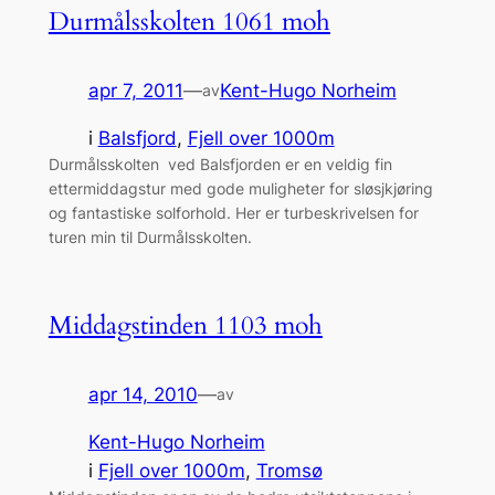
Durmålsskolten 1061 moh
apr 7, 2011
—
Kent-Hugo Norheim
av
i
Balsfjord
, 
Fjell over 1000m
Durmålsskolten ved Balsfjorden er en veldig fin
ettermiddagstur med gode muligheter for sløsjkjøring
og fantastiske solforhold. Her er turbeskrivelsen for
turen min til Durmålsskolten.
Middagstinden 1103 moh
apr 14, 2010
—
av
Kent-Hugo Norheim
i
Fjell over 1000m
, 
Tromsø