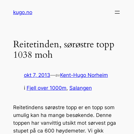
Hopp
kugo.no
til
innhold
Reitetinden, sørøstre topp
1038 moh
okt 7, 2013
—
Kent-Hugo Norheim
av
i
Fjell over 1000m
, 
Salangen
Reitetindens sørøstre topp er en topp som
umulig kan ha mange besøkende. Denne
toppen har vanvittig utsikt mot sørvest pga
stupet på ca 600 høydemeter. Vi gikk