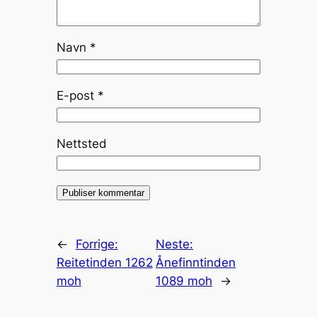
Navn
*
E-post
*
Nettsted
←
Forrige:
Neste:
Reitetinden 1262
Ånefinntinden
moh
1089 moh
→