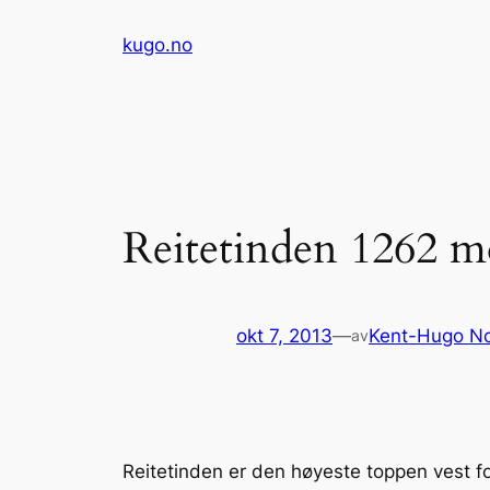
Hopp
kugo.no
til
innhold
Reitetinden 1262 
okt 7, 2013
—
Kent-Hugo N
av
Reitetinden er den høyeste toppen vest 