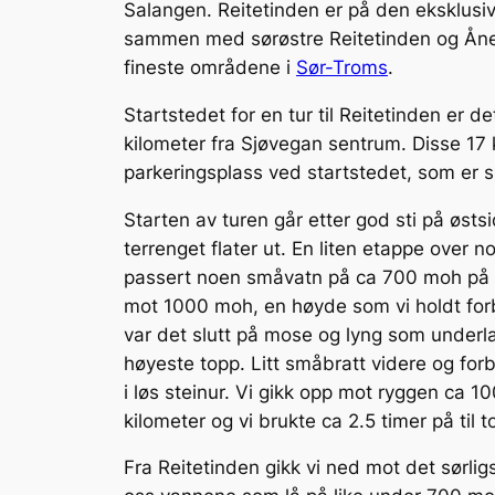
Salangen. Reitetinden er på den eksklusi
sammen med sørøstre Reitetinden og Ånefi
fineste områdene i
Sør-Troms
.
Startstedet for en tur til Reitetinden er 
kilometer fra Sjøvegan sentrum. Disse 17 
parkeringsplass ved startstedet, som er sk
Starten av turen går etter god sti på øst
terrenget flater ut. En liten etappe over 
passert noen småvatn på ca 700 moh på øs
mot 1000 moh, en høyde som vi holdt forb
var det slutt på mose og lyng som underla
høyeste topp. Litt småbratt videre og for
i løs steinur. Vi gikk opp mot ryggen ca 10
kilometer og vi brukte ca 2.5 timer på til 
Fra Reitetinden gikk vi ned mot det sørligs