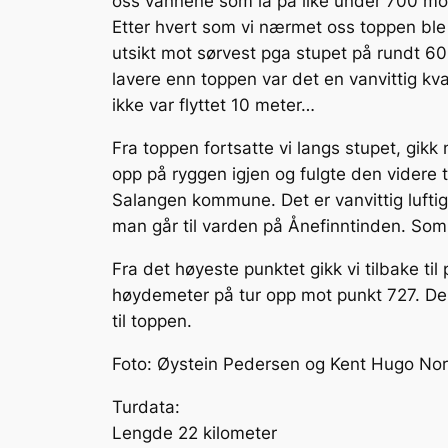
oss vannene som lå på like under 700 moh.
Etter hvert som vi nærmet oss toppen ble s
utsikt mot sørvest pga stupet på rundt 6
lavere enn toppen var det en vanvittig k
ikke var flyttet 10 meter…
Fra toppen fortsatte vi langs stupet, gik
opp på ryggen igjen og fulgte den videre 
Salangen kommune. Det er vanvittig lufti
man går til varden på Ånefinntinden. Som
Fra det høyeste punktet gikk vi tilbake til
høydemeter på tur opp mot punkt 727. Derf
til toppen.
Foto: Øystein Pedersen og Kent Hugo No
Turdata:
Lengde 22 kilometer