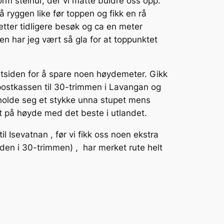
rm steinur, der vi måtte buldre oss opp.
 ryggen like før toppen og fikk en rå
tter tidligere besøk og ca en meter
n har jeg vært så gla for at toppunktet
østsiden for å spare noen høydemeter. Gikk
 postkassen til 30-trimmen i Lavangan og
 holde seg et stykke unna stupet mens
t på høyde med det beste i utlandet.
l Isevatnan , før vi fikk oss noen ekstra
den i 30-trimmen) , har merket rute helt