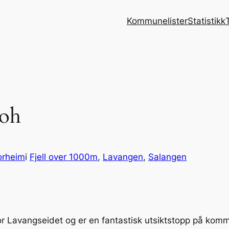
Kommunelister
Statistikk
moh
orheim
i
Fjell over 1000m
, 
Lavangen
, 
Salangen
for Lavangseidet og er en fantastisk utsiktstopp på k