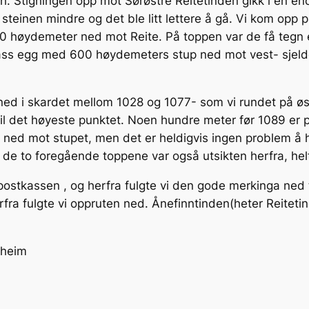
 Stigningen opp mot Sørøstre Reitetinden gikk i en eno
teinen mindre og det ble litt lettere å gå. Vi kom opp på
00 høydemeter ned mot Reite. På toppen var de få tegn e
vass egg med 600 høydemeters stup ned mot vest- sjelde
k ned i skardet mellom 1028 og 1077- som vi rundet på 
til det høyeste punktet. Noen hundre meter før 1089 er
g ned mot stupet, men det er heldigvis ingen problem å
 de to foregående toppene var også utsikten herfra, hel
 postkassen , og herfra fulgte vi den gode merkinga ned ti
ra fulgte vi oppruten ned. Ånefinntinden(heter Reitetin
rheim