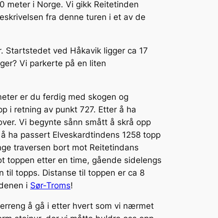
 meter i Norge. Vi gikk Reitetinden
skrivelsen fra denne turen i et av de
. Startstedet ved Håkavik ligger ca 17
ger? Vi parkerte på en liten
emeter er du ferdig med skogen og
p i retning av punkt 727. Etter å ha
over. Vi begynte sånn smått å skrå opp
 å ha passert Elveskardtindens 1258 topp
ange traversen bort mot Reitetindans
mot toppen etter en time, gående sidelengs
 til topps. Distanse til toppen er ca 8
erdenen i
Sør-Troms
!
 terreng å gå i etter hvert som vi nærmet