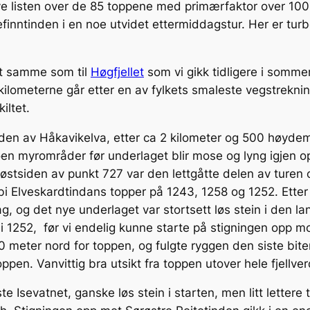
ve listen over de 85 toppene med primærfaktor over 1000
nntinden i en noe utvidet ettermiddagstur. Her er turbe
det samme som til
Høgfjellet
som vi gikk tidligere i sommer
kilometerne går etter en av fylkets smaleste vegstreknin
iltet.
siden av Håkavikelva, etter ca 2 kilometer og 500 høyd
noen myrområder før underlaget blir mose og lyng igjen op
tsiden av punkt 727 var den lettgåtte delen av turen 
i Elveskardtindans topper på 1243, 1258 og 1252. Etter
g, og det nye underlaget var stortsett løs stein i den l
bi 1252, før vi endelig kunne starte på stigningen opp 
0 meter nord for toppen, og fulgte ryggen den siste biten
toppen. Vanvittig bra utsikt fra toppen utover hele fjellv
te Isevatnet, ganske løs stein i starten, men litt lettere