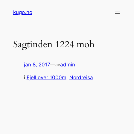
Hopp
kugo.no
til
innhold
Sagtinden 1224 moh
jan 8, 2017
—
admin
av
i
Fjell over 1000m
, 
Nordreisa