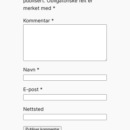
publisert.
Obligatoriske felt er
merket med
*
Kommentar
*
Navn
*
E-post
*
Nettsted