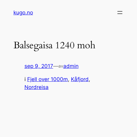
Hopp
kugo.no
til
innhold
Balsegaisa 1240 moh
sep 9, 2017
—
admin
av
i
Fjell over 1000m
, 
Kåfjord
, 
Nordreisa