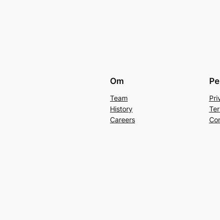
Om
Pe
Team
Pri
History
Ter
Careers
Con