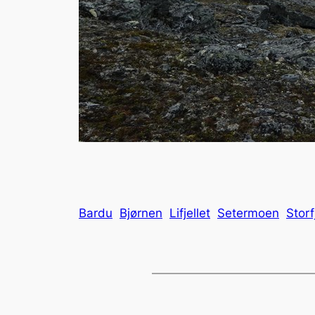
Bardu
Bjørnen
Lifjellet
Setermoen
Storf