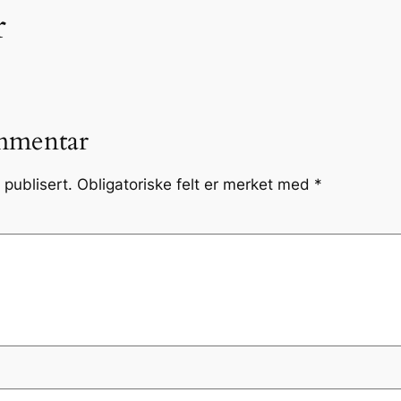
r
mmentar
 publisert.
Obligatoriske felt er merket med
*