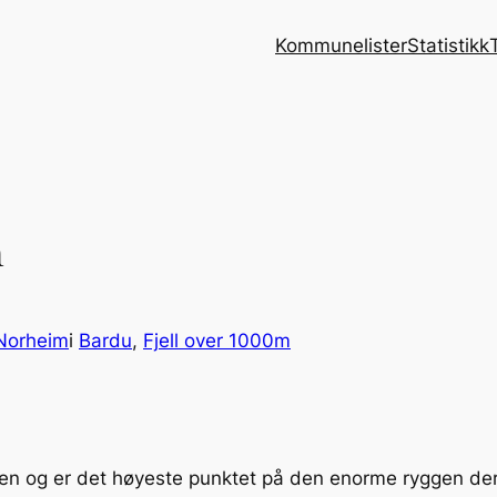
Kommunelister
Statistikk
h
Norheim
i
Bardu
, 
Fjell over 1000m
moen og er det høyeste punktet på den enorme ryggen der 