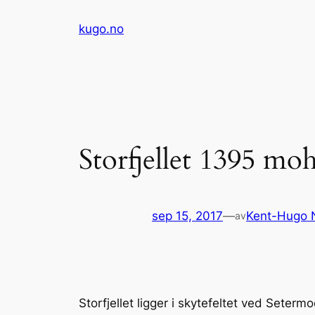
Hopp
kugo.no
til
innhold
Storfjellet 1395 mo
sep 15, 2017
—
Kent-Hugo 
av
Storfjellet ligger i skytefeltet ved Seter