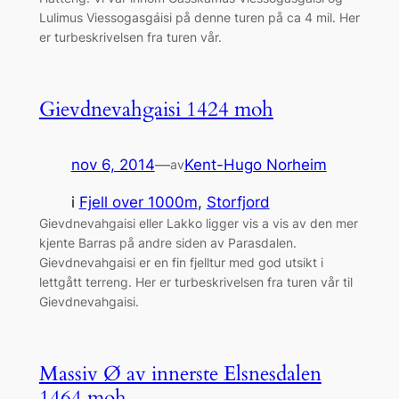
Lulimus Viessogasgáisi på denne turen på ca 4 mil. Her
er turbeskrivelsen fra turen vår.
Gievdnevahgaisi 1424 moh
nov 6, 2014
—
Kent-Hugo Norheim
av
i
Fjell over 1000m
, 
Storfjord
Gievdnevahgaisi eller Lakko ligger vis a vis av den mer
kjente Barras på andre siden av Parasdalen.
Gievdnevahgaisi er en fin fjelltur med god utsikt i
lettgått terreng. Her er turbeskrivelsen fra turen vår til
Gievdnevahgaisi.
Massiv Ø av innerste Elsnesdalen
1464 moh