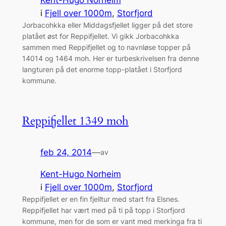
Kent-Hugo Norheim
i
Fjell over 1000m
, 
Storfjord
Jorbacohkka eller Middagsfjellet ligger på det store
platået øst for Reppifjellet. Vi gikk Jorbacohkka
sammen med Reppifjellet og to navnløse topper på
14014 og 1464 moh. Her er turbeskrivelsen fra denne
langturen på det enorme topp-platået i Storfjord
kommune.
Reppifjellet 1349 moh
feb 24, 2014
—
av
Kent-Hugo Norheim
i
Fjell over 1000m
, 
Storfjord
Reppifjellet er en fin fjelltur med start fra Elsnes.
Reppifjellet har vært med på ti på topp i Storfjord
kommune, men for de som er vant med merkinga fra ti