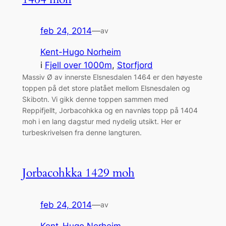
feb 24, 2014
—
av
Kent-Hugo Norheim
i
Fjell over 1000m
, 
Storfjord
Massiv Ø av innerste Elsnesdalen 1464 er den høyeste
toppen på det store platået mellom Elsnesdalen og
Skibotn. Vi gikk denne toppen sammen med
Reppifjellt, Jorbacohkka og en navnløs topp på 1404
moh i en lang dagstur med nydelig utsikt. Her er
turbeskrivelsen fra denne langturen.
Jorbacohkka 1429 moh
feb 24, 2014
—
av