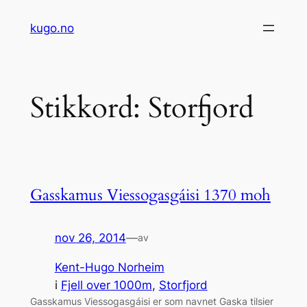
Hopp
kugo.no
til
innhold
Stikkord:
Storfjord
Gasskamus Viessogasgáisi 1370 moh
nov 26, 2014
—
av
Kent-Hugo Norheim
i
Fjell over 1000m
, 
Storfjord
Gasskamus Viessogasgáisi er som navnet Gaska tilsier