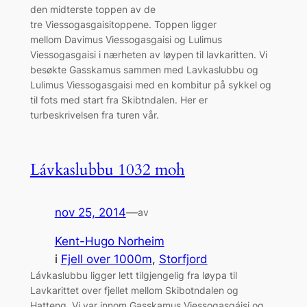
den midterste toppen av de
tre Viessogasgaisitoppene. Toppen ligger
mellom Davimus Viessogasgaisi og Lulimus
Viessogasgaisi i nærheten av løypen til lavkaritten. Vi
besøkte Gasskamus sammen med Lavkaslubbu og
Lulimus Viessogasgaisi med en kombitur på sykkel og
til fots med start fra Skibtndalen. Her er
turbeskrivelsen fra turen vår.
Lávkaslubbu 1032 moh
nov 25, 2014
—
av
Kent-Hugo Norheim
i
Fjell over 1000m
, 
Storfjord
Lávkaslubbu ligger lett tilgjengelig fra løypa til
Lavkarittet over fjellet mellom Skibotndalen og
Hatteng. Vi var innom Gasskamus Viessogasgáisi og