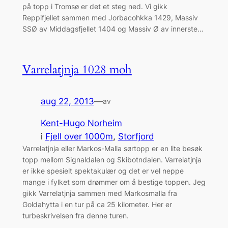
på topp i Tromsø er det et steg ned. Vi gikk
Reppifjellet sammen med Jorbacohkka 1429, Massiv
SSØ av Middagsfjellet 1404 og Massiv Ø av innerste…
Varrelatjnja 1028 moh
aug 22, 2013
—
av
Kent-Hugo Norheim
i
Fjell over 1000m
, 
Storfjord
Varrelatjnja eller Markos-Malla sørtopp er en lite besøk
topp mellom Signaldalen og Skibotndalen. Varrelatjnja
er ikke spesielt spektakulær og det er vel neppe
mange i fylket som drømmer om å bestige toppen. Jeg
gikk Varrelatjnja sammen med Markosmalla fra
Goldahytta i en tur på ca 25 kilometer. Her er
turbeskrivelsen fra denne turen.