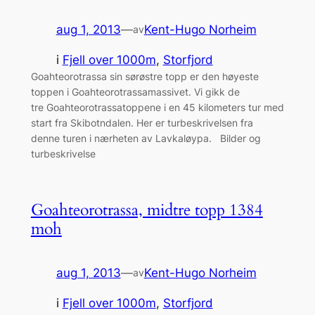
aug 1, 2013
—
Kent-Hugo Norheim
av
i
Fjell over 1000m
, 
Storfjord
Goahteorotrassa sin sørøstre topp er den høyeste
toppen i Goahteorotrassamassivet. Vi gikk de
tre Goahteorotrassatoppene i en 45 kilometers tur med
start fra Skibotndalen. Her er turbeskrivelsen fra
denne turen i nærheten av Lavkaløypa. Bilder og
turbeskrivelse
Goahteorotrassa, midtre topp 1384
moh
aug 1, 2013
—
Kent-Hugo Norheim
av
i
Fjell over 1000m
, 
Storfjord