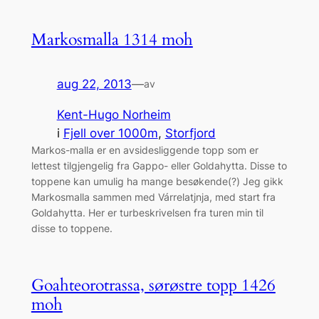
Markosmalla 1314 moh
aug 22, 2013
—
av
Kent-Hugo Norheim
i
Fjell over 1000m
, 
Storfjord
Markos-malla er en avsidesliggende topp som er
lettest tilgjengelig fra Gappo- eller Goldahytta. Disse to
toppene kan umulig ha mange besøkende(?) Jeg gikk
Markosmalla sammen med Várrelatjnja, med start fra
Goldahytta. Her er turbeskrivelsen fra turen min til
disse to toppene.
Goahteorotrassa, sørøstre topp 1426
moh