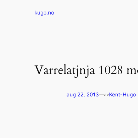
Hopp
kugo.no
til
innhold
Varrelatjnja 1028 
aug 22, 2013
—
Kent-Hugo
av