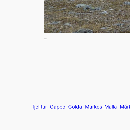
–
fjelltur
Gappo
Golda
Markos-Malla
Már