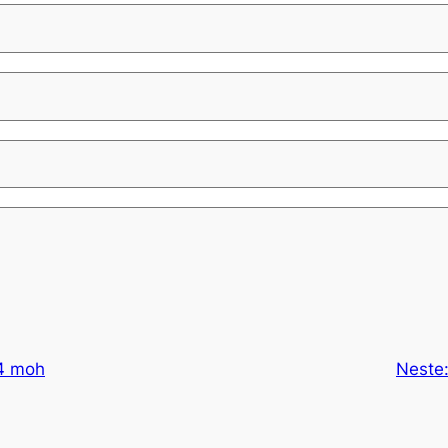
4 moh
Neste