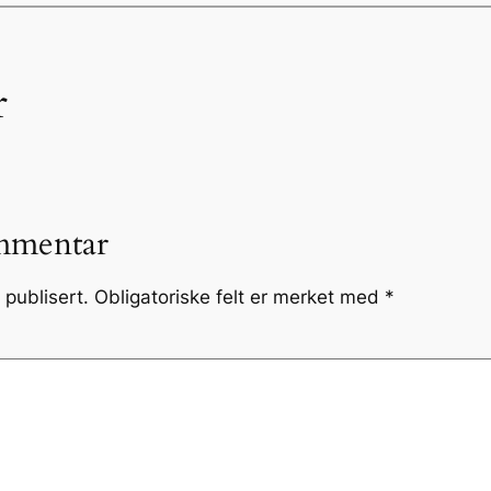
r
mmentar
 publisert.
Obligatoriske felt er merket med
*