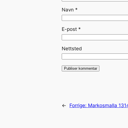
Navn
*
E-post
*
Nettsted
←
Forrige:
Markosmalla 131