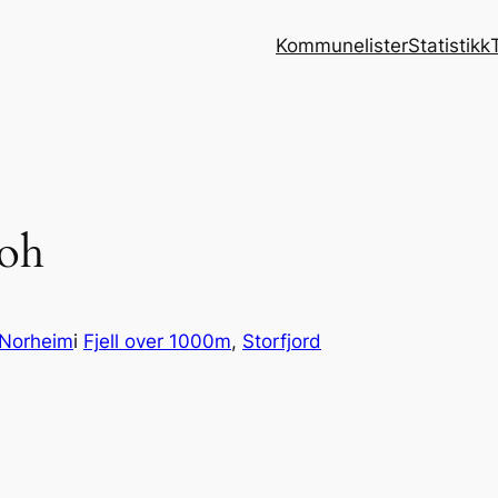
Kommunelister
Statistikk
moh
 Norheim
i
Fjell over 1000m
, 
Storfjord