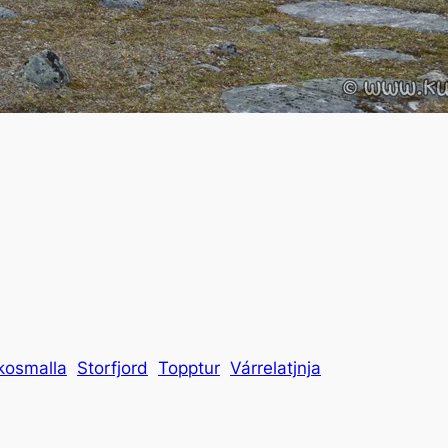
kosmalla
Storfjord
Topptur
Várrelatjnja