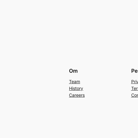
Om
Pe
Team
Pri
History
Ter
Careers
Con