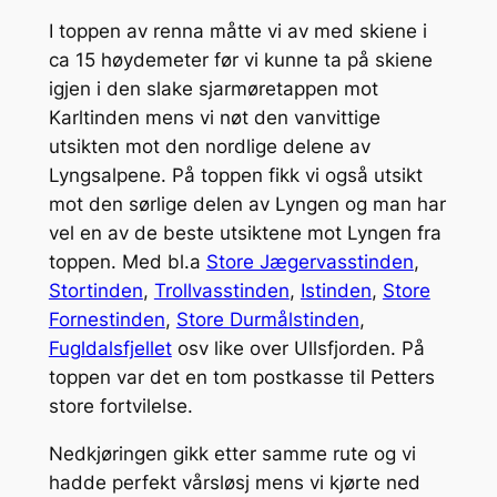
I toppen av renna måtte vi av med skiene i
ca 15 høydemeter før vi kunne ta på skiene
igjen i den slake sjarmøretappen mot
Karltinden mens vi nøt den vanvittige
utsikten mot den nordlige delene av
Lyngsalpene. På toppen fikk vi også utsikt
mot den sørlige delen av Lyngen og man har
vel en av de beste utsiktene mot Lyngen fra
toppen. Med bl.a
Store Jægervasstinden
,
Stortinden
,
Trollvasstinden
,
Istinden
,
Store
Fornestinden
,
Store Durmålstinden
,
Fugldalsfjellet
osv like over Ullsfjorden. På
toppen var det en tom postkasse til Petters
store fortvilelse.
Nedkjøringen gikk etter samme rute og vi
hadde perfekt vårsløsj mens vi kjørte ned