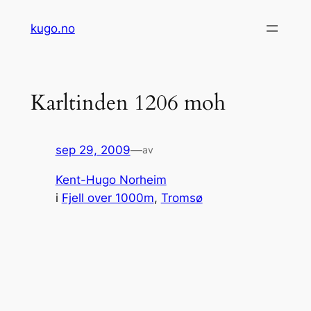
Hopp
kugo.no
til
innhold
Karltinden 1206 moh
sep 29, 2009
—
av
Kent-Hugo Norheim
i
Fjell over 1000m
, 
Tromsø