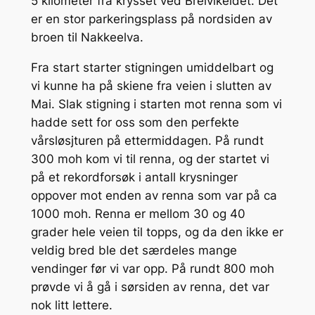
5 kilometer fra krysset ved Breivikeidet. Det
er en stor parkeringsplass på nordsiden av
broen til Nakkeelva.
Fra start starter stigningen umiddelbart og
vi kunne ha på skiene fra veien i slutten av
Mai. Slak stigning i starten mot renna som vi
hadde sett for oss som den perfekte
vårsløsjturen på ettermiddagen. På rundt
300 moh kom vi til renna, og der startet vi
på et rekordforsøk i antall krysninger
oppover mot enden av renna som var på ca
1000 moh. Renna er mellom 30 og 40
grader hele veien til topps, og da den ikke er
veldig bred ble det særdeles mange
vendinger før vi var opp. På rundt 800 moh
prøvde vi å gå i sørsiden av renna, det var
nok litt lettere.