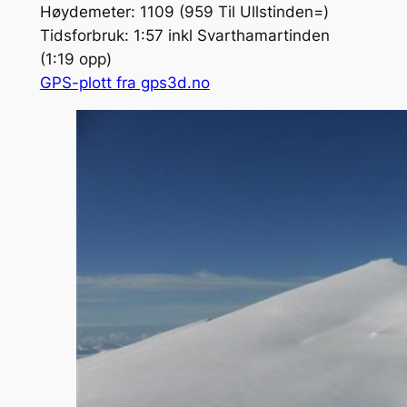
Høydemeter: 1109 (959 Til Ullstinden=)
Tidsforbruk: 1:57 inkl Svarthamartinden
(1:19 opp)
GPS-plott fra gps3d.no