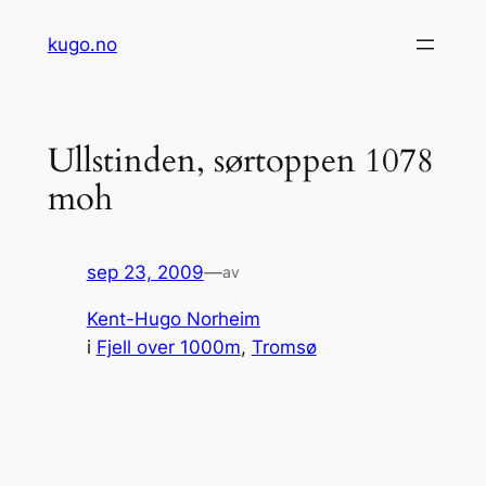
Hopp
kugo.no
til
innhold
Ullstinden, sørtoppen 1078
moh
sep 23, 2009
—
av
Kent-Hugo Norheim
i
Fjell over 1000m
, 
Tromsø