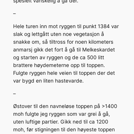
spesielt vanskelig å gå der.
–
Hele turen inn mot ryggen til punkt 1384 var
slak og lettgått uten noe vegetasjon å
snakke om, så tiltross for noen kilometers
anmarsj gikk det fort å gå til Melkeskardet
og starten av ryggen og de ca 500 litt
brattere høydemeterne opp til toppen.
Fulgte ryggen hele veien til toppen der det
var bygd en liten hastevarde.
–
Østover til den navneløse toppen på >1400
moh fulgte jeg ryggen som var grei å gå,
uten luftige partier. Gikk ned til ca 1200
moh, før stigningen til den høyeste toppen