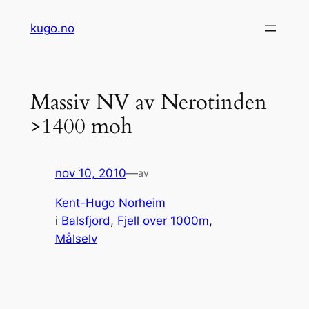
Hopp
kugo.no
til
innhold
Massiv NV av Nerotinden
>1400 moh
nov 10, 2010
—
av
Kent-Hugo Norheim
i
Balsfjord
, 
Fjell over 1000m
, 
Målselv