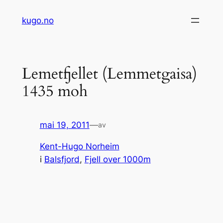
Hopp
kugo.no
til
innhold
Lemetfjellet (Lemmetgaisa)
1435 moh
mai 19, 2011
—
av
Kent-Hugo Norheim
i
Balsfjord
, 
Fjell over 1000m