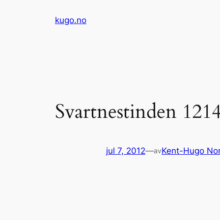
Hopp
kugo.no
til
innhold
Svartnestinden 121
jul 7, 2012
—
Kent-Hugo No
av