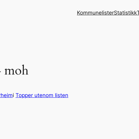
Kommunelister
Statistikk
4 moh
rheim
i
Topper utenom listen