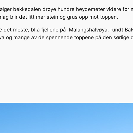
 følger bekkedalen drøye hundre høydemeter videre før m
 blir det litt mer stein og grus opp mot toppen.
se det meste, bl.a fjellene på Malangshalvøya, rundt Ba
øya og mange av de spennende toppene på den sørlige d