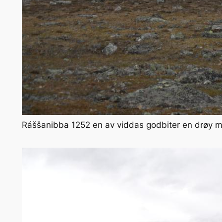
Ráššanibba 1252 en av viddas godbiter en drøy mi