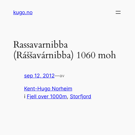
Hopp
kugo.no
til
innhold
Rassavarnibba
(Ráššavárnibba) 1060 moh
sep 12, 2012
—
av
Kent-Hugo Norheim
i
Fjell over 1000m
, 
Storfjord