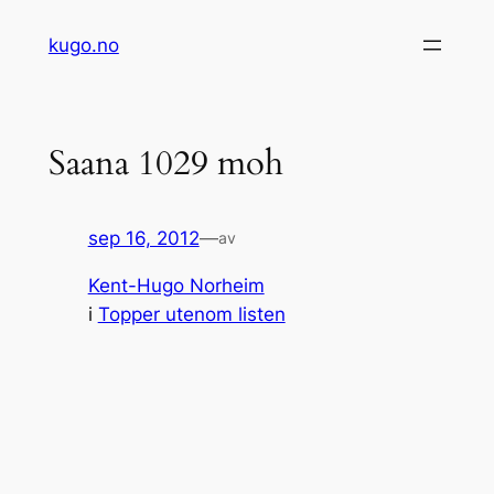
Hopp
kugo.no
til
innhold
Saana 1029 moh
sep 16, 2012
—
av
Kent-Hugo Norheim
i
Topper utenom listen