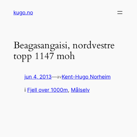
Hopp
kugo.no
til
innhold
Beagasangaisi, nordvestre
topp 1147 moh
jun 4, 2013
—
Kent-Hugo Norheim
av
i
Fjell over 1000m
, 
Målselv