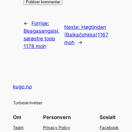
←
Forrige:
Neste:
Høgtinden
Beagasangaisi,
(Baikačohkka)1167
sørøstre topp
moh
→
1178 moh
kugo.no
Turbeskrivelser
Om
Personvern
Sosialt
Team
Privacy Policy
Facebook