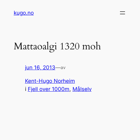
Hopp
kugo.no
til
innhold
Mattaoalgi 1320 moh
jun 16, 2013
—
av
Kent-Hugo Norheim
i
Fjell over 1000m
, 
Målselv