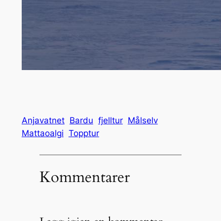
Anjavatnet
Bardu
fjelltur
Målselv
Mattaoalgi
Topptur
Kommentarer