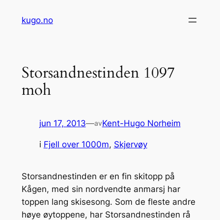
Hopp
kugo.no
til
innhold
Storsandnestinden 1097
moh
jun 17, 2013
—
Kent-Hugo Norheim
av
i
Fjell over 1000m
, 
Skjervøy
Storsandnestinden er en fin skitopp på
Kågen, med sin nordvendte anmarsj har
toppen lang skisesong. Som de fleste andre
høye øytoppene, har Storsandnestinden rå