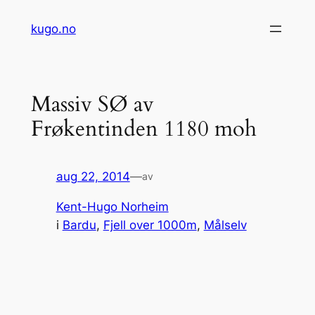
Hopp
kugo.no
til
innhold
Massiv SØ av
Frøkentinden 1180 moh
aug 22, 2014
—
av
Kent-Hugo Norheim
i
Bardu
, 
Fjell over 1000m
, 
Målselv