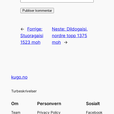
←
Forrige:
Neste:
Dildogaisi,
Stuoragaisi
nordre topp 1375
1523 moh
moh
→
kugo.no
Turbeskrivelser
Om
Personvern
Sosialt
Team
Privacy Policy
Facebook