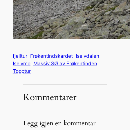
fjelltur
Frøkentindskardet
Iselvdalen
Iselvmo
Massiv SØ av Frøkentinden
Topptur
Kommentarer
Legg igjen en kommentar