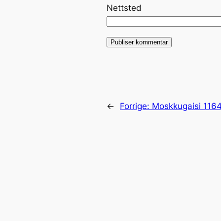
Nettsted
←
Forrige:
Moskkugaisi 116