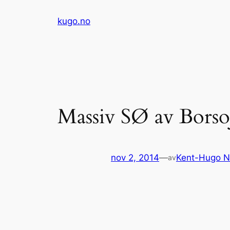
Hopp
kugo.no
til
innhold
Massiv SØ av Borso
nov 2, 2014
—
Kent-Hugo N
av