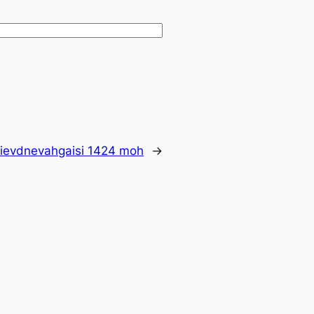
ievdnevahgaisi 1424 moh
→