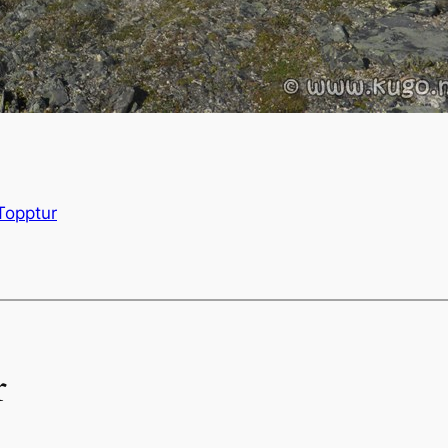
Topptur
r