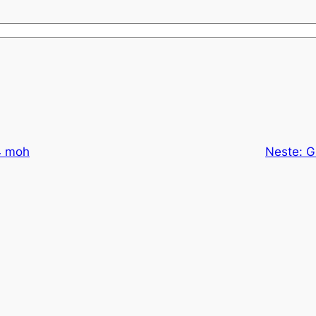
4 moh
Neste:
G