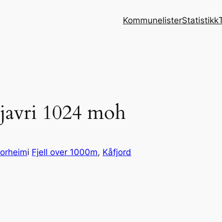
Kommunelister
Statistikk
javri 1024 moh
orheim
i
Fjell over 1000m
, 
Kåfjord