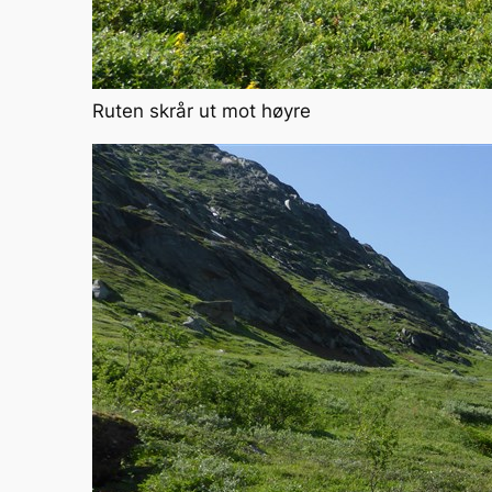
Ruten skrår ut mot høyre