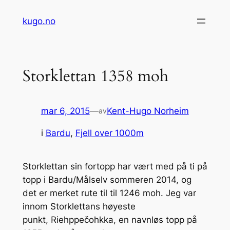
Hopp
kugo.no
til
innhold
Storklettan 1358 moh
mar 6, 2015
—
Kent-Hugo Norheim
av
i
Bardu
, 
Fjell over 1000m
Storklettan sin fortopp har vært med på ti på
topp i Bardu/Målselv sommeren 2014, og
det er merket rute til til 1246 moh. Jeg var
innom Storklettans høyeste
punkt, Riehppečohkka, en navnløs topp på