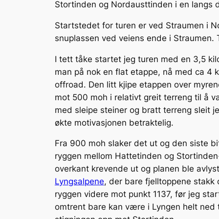
Stortinden og Nordausttinden i en langs d
Startstedet for turen er ved Straumen i N
snuplassen ved veiens ende i Straumen. Ti
I tett tåke startet jeg turen med en 3,5 k
man på nok en flat etappe, nå med ca 4 kil
offroad. Den litt kjipe etappen over myre
mot 500 moh i relativt greit terreng til å
med sleipe steiner og bratt terreng slei
økte motivasjonen betraktelig.
Fra 900 moh slaker det ut og den siste bi
ryggen mellom Hattetinden og Stortinden-
overkant krevende ut og planen ble avlys
Lyngsalpene
, der bare fjelltoppene stakk
ryggen videre mot punkt 1137, før jeg sta
omtrent bare kan være i Lyngen helt ned ti