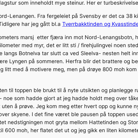
agstur som inneholdt mye steinur. Her er turbeskrivelse
ord-Lenangen. Fra fergeleiet på Svensby er det ca 38 ki
dligere har jeg gått bl.a
Tverrbakktinden og Kvasstind
ilometers marsj etter fjæra inn mot Nord-Lenangsbotn, her
ometer med myr, det er litt sti / firehjulingvei noen st
ne langs Botnelva tar slutt ca ved Sleelva- nesten helt 
 være Lyngen på sommeren. Herfra blir det brattere og bet
t jeg litt med å motivere meg, men på drøye 800 moh kom
ten til toppen ble brukt til å nyte utsikten og planlegg
 noe som hadde gjort at jeg hadde holdt meg over tåken
t uten å prøve. Jeg kom meg etter hvert opp og kunne ny
 over skyene. I det fine været ble pausen på toppen usedv
rtet nedstigningen mot gryta mellom Hattetinden og Stort
l 600 moh, her flatet det ut og jeg gikk en liten kilomet