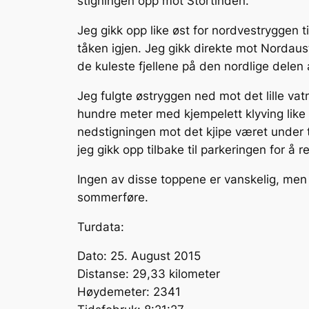
stigningen opp mot Stortinden.
Jeg gikk opp like øst for nordvestryggen t
tåken igjen. Jeg gikk direkte mot Nordaus
de kuleste fjellene på den nordlige dele
Jeg fulgte østryggen ned mot det lille v
hundre meter med kjempelett klyving like 
nedstigningen mot det kjipe været under 
jeg gikk opp tilbake til parkeringen for å 
Ingen av disse toppene er vanskelig, me
sommerføre.
Turdata:
Dato: 25. August 2015
Distanse: 29,33 kilometer
Høydemeter: 2341