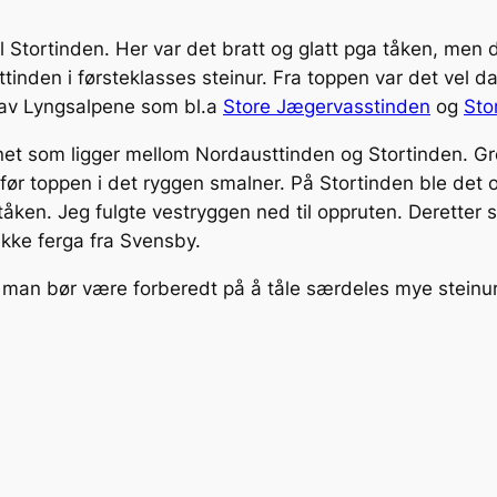
il Stortinden. Her var det bratt og glatt pga tåken, men
ttinden i førsteklasses steinur. Fra toppen var det vel
n av Lyngsalpene som bl.a
Store Jægervasstinden
og
Sto
atnet som ligger mellom Nordausttinden og Stortinden. 
før toppen i det ryggen smalner. På Stortinden ble det o
tåken. Jeg fulgte vestryggen ned til oppruten. Derette
rekke ferga fra Svensby.
n man bør være forberedt på å tåle særdeles mye stein