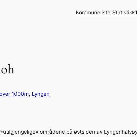
Kommunelister
Statistikk
moh
l over 1000m
, 
Lyngen
litt «utilgjengelige» områdene på østsiden av Lyngenhal