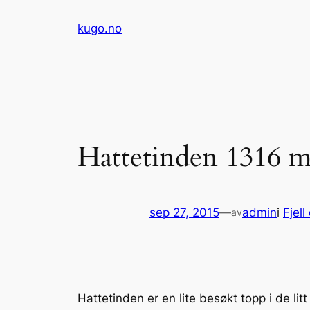
Hopp
kugo.no
til
innhold
Hattetinden 1316 
sep 27, 2015
—
admin
i
Fjel
av
Hattetinden er en lite besøkt topp i de 