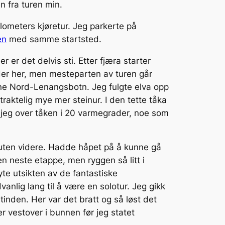
n fra turen min.
lometers kjøretur. Jeg parkerte på
en
med samme startsted.
 er det delvis sti. Etter fjæra starter
eder her, men mesteparten av turen går
inne Nord-Lenangsbotn. Jeg fulgte elva opp
raktelig mye mer steinur. I den tette tåka
 jeg over tåken i 20 varmegrader, noe som
e ruten videre. Hadde håpet på å kunne gå
 neste etappe, men ryggen så litt i
te utsikten av de fantastiske
anlig lang til å være en solotur. Jeg gikk
inden. Her var det bratt og så løst det
er vestover i bunnen før jeg statet