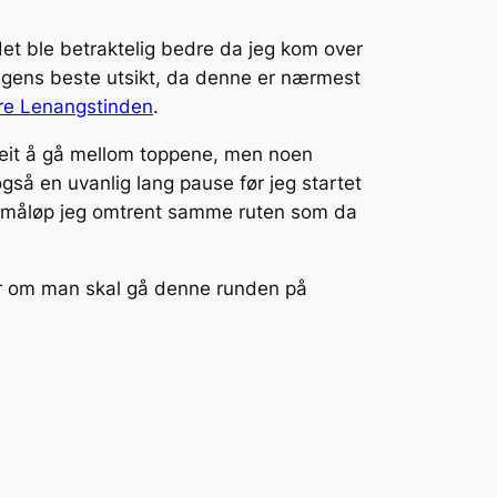
 det ble betraktelig bedre da jeg kom over
 dagens beste utsikt, da denne er nærmest
re Lenangstinden
.
Greit å gå mellom toppene, men noen
gså en uvanlig lang pause før jeg startet
r småløp jeg omtrent samme ruten som da
ur om man skal gå denne runden på