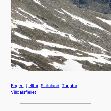
Bogen
fjelltur
Skånland
Topptur
Villdalsfjellet