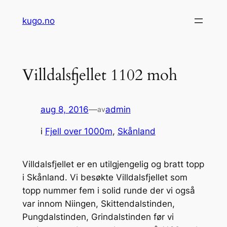
Hopp
kugo.no
til
innhold
Villdalsfjellet 1102 moh
aug 8, 2016
—
admin
av
i
Fjell over 1000m
, 
Skånland
Villdalsfjellet er en utilgjengelig og bratt topp
i Skånland. Vi besøkte Villdalsfjellet som
topp nummer fem i solid runde der vi også
var innom Niingen, Skittendalstinden,
Pungdalstinden, Grindalstinden før vi