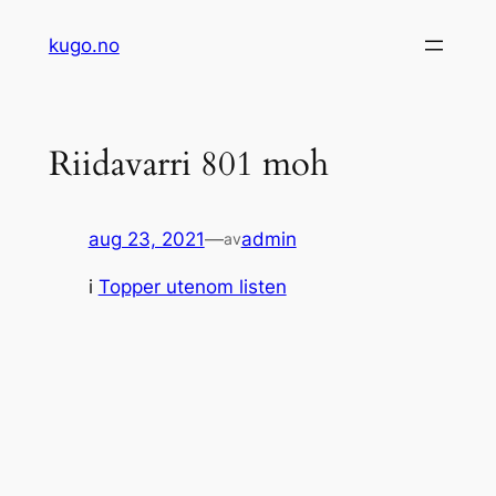
Hopp
kugo.no
til
innhold
Riidavarri 801 moh
aug 23, 2021
—
admin
av
i
Topper utenom listen