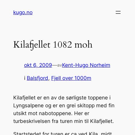
Hopp
kugo.no
til
innhold
Kilafjellet 1082 moh
okt 6, 2009
—
Kent-Hugo Norheim
av
i
Balsfjord
, 
Fjell over 1000m
Kilafjellet er en av de sørligste toppene i
Lyngsalpene og er en grei skitopp med fin
utsikt mot nabotoppene. Her er
turbeskrivelsen fra turen min til Kilafjellet.
Startstedet for turen er ca ved Kila, midt