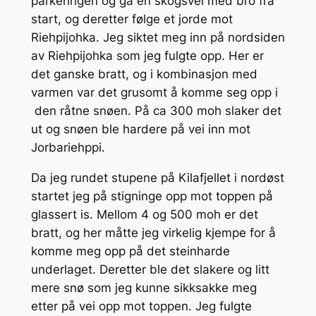
parkeringen og gå en skogsvei med bro fra
start, og deretter følge et jorde mot
Riehpijohka. Jeg siktet meg inn på nordsiden
av Riehpijohka som jeg fulgte opp. Her er
det ganske bratt, og i kombinasjon med
varmen var det grusomt å komme seg opp i
den råtne snøen. På ca 300 moh slaker det
ut og snøen ble hardere på vei inn mot
Jorbariehppi.
Da jeg rundet stupene på Kilafjellet i nordøst
startet jeg på stigninge opp mot toppen på
glassert is. Mellom 4 og 500 moh er det
bratt, og her måtte jeg virkelig kjempe for å
komme meg opp på det steinharde
underlaget. Deretter ble det slakere og litt
mere snø som jeg kunne sikksakke meg
etter på vei opp mot toppen. Jeg fulgte