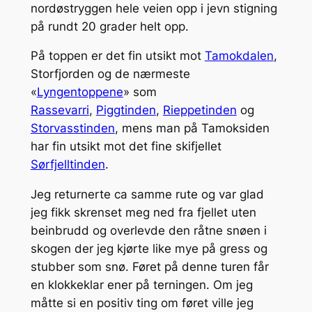
nordøstryggen hele veien opp i jevn stigning
på rundt 20 grader helt opp.
På toppen er det fin utsikt mot
Tamokdalen
,
Storfjorden og de nærmeste
«
Lyngentoppene
» som
Rassevarri
,
Piggtinden
,
Rieppetinden
og
Storvasstinden
, mens man på Tamoksiden
har fin utsikt mot det fine skifjellet
Sørfjelltinden
.
Jeg returnerte ca samme rute og var glad
jeg fikk skrenset meg ned fra fjellet uten
beinbrudd og overlevde den råtne snøen i
skogen der jeg kjørte like mye på gress og
stubber som snø. Føret på denne turen får
en klokkeklar ener på terningen. Om jeg
måtte si en positiv ting om føret ville jeg