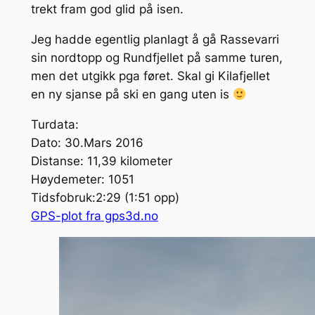
trekt fram god glid på isen.
Jeg hadde egentlig planlagt å gå Rassevarri
sin nordtopp og Rundfjellet på samme turen,
men det utgikk pga føret. Skal gi Kilafjellet
en ny sjanse på ski en gang uten is
Turdata:
Dato: 30.Mars 2016
Distanse: 11,39 kilometer
Høydemeter: 1051
Tidsfobruk:2:29 (1:51 opp)
GPS-plot fra gps3d.no