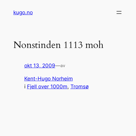
Hopp
kugo.no
til
innhold
Nonstinden 1113 moh
okt 13, 2009
—
av
Kent-Hugo Norheim
i
Fjell over 1000m
, 
Tromsø