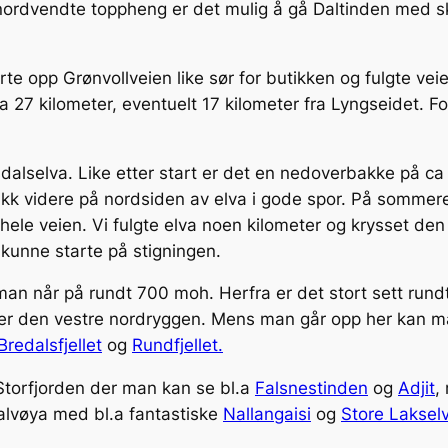
ordvendte toppheng er det mulig å gå Daltinden med ski 
jørte opp Grønvollveien like sør for butikken og fulgte vei
a 27 kilometer, eventuelt 17 kilometer fra Lyngseidet. F
gsdalselva. Like etter start er det en nedoverbakke på c
 gikk videre på nordsiden av elva i gode spor. På somme
ele veien. Vi fulgte elva noen kilometer og krysset den 
kunne starte på stigningen.
an når på rundt 700 moh. Herfra er det stort sett rundt
tter den vestre nordryggen. Mens man går opp her kan m
Bredalsfjellet
og
Rundfjellet.
 Storfjorden der man kan se bl.a
Falsnestinden
og
Adjit
,
alvøya med bl.a fantastiske
Nallangaisi
og
Store Laksel