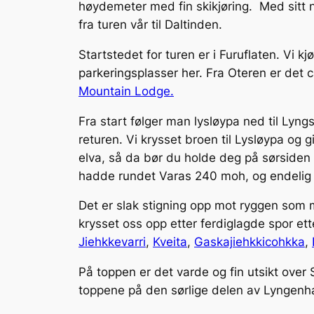
høydemeter med fin skikjøring. Med sitt n
fra turen vår til Daltinden.
Startstedet for turen er i Furuflaten. Vi k
parkeringsplasser her. Fra Oteren er det c
Mountain Lodge.
Fra start følger man lysløypa ned til Lyn
returen. Vi krysset broen til Lysløypa og
elva, så da bør du holde deg på sørsiden h
hadde rundet Varas 240 moh, og endelig 
Det er slak stigning opp mot ryggen som m
krysset oss opp etter ferdiglagde spor e
Jiehkkevarri
,
Kveita
,
Gaskajiehkkicohkka
,
På toppen er det varde og fin utsikt over
toppene på den sørlige delen av Lyngenh