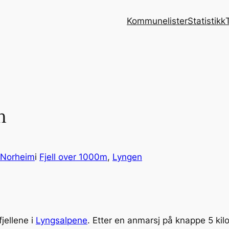
Kommunelister
Statistikk
h
 Norheim
i
Fjell over 1000m
, 
Lyngen
jellene i
Lyngsalpene
. Etter en anmarsj på knappe 5 ki