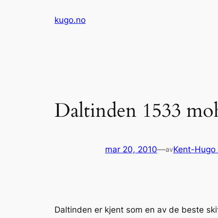
Hopp
kugo.no
til
innhold
Daltinden 1533 mo
mar 20, 2010
—
Kent-Hugo
av
Daltinden er kjent som en av de beste skif