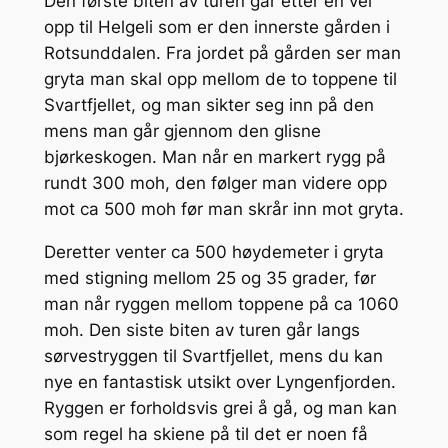
Den første biten av turen går etter en vei
opp til Helgeli som er den innerste gården i
Rotsunddalen. Fra jordet på gården ser man
gryta man skal opp mellom de to toppene til
Svartfjellet, og man sikter seg inn på den
mens man går gjennom den glisne
bjørkeskogen. Man når en markert rygg på
rundt 300 moh, den følger man videre opp
mot ca 500 moh før man skrår inn mot gryta.
Deretter venter ca 500 høydemeter i gryta
med stigning mellom 25 og 35 grader, før
man når ryggen mellom toppene på ca 1060
moh. Den siste biten av turen går langs
sørvestryggen til Svartfjellet, mens du kan
nye en fantastisk utsikt over Lyngenfjorden.
Ryggen er forholdsvis grei å gå, og man kan
som regel ha skiene på til det er noen få