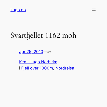
Hopp
kugo.no
til
innhold
Svartfjellet 1162 moh
apr 25, 2010
—
av
Kent-Hugo Norheim
i
Fjell over 1000m
, 
Nordreisa