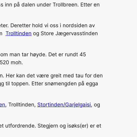
ss inn på dalen under Trollbreen. Etter en
er. Deretter hold vi oss i nordsiden av
lom
Trolltinden
og Store Jægervasstinden
 som man tar høyde. Det er rundt 45
 1520 moh.
n. Her kan det være greit med tau for den
egg til toppen. Etter snømengden på egga
en
, Trolltinden,
Stortinden/Garjelgaisi
, og
t utfordrende. Stegjern og isøks(er) er et