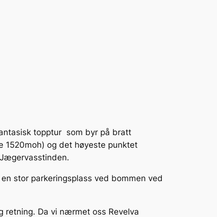
antasisk topptur som byr på bratt
øye 1520moh) og det høyeste punktet
re Jægervasstinden.
er en stor parkeringsplass ved bommen ved
lig retning. Da vi nærmet oss Revelva