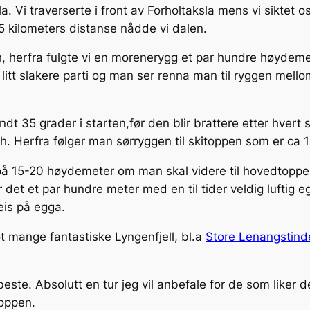
. Vi traverserte i front av Forholtaksla mens vi siktet o
 kilometers distanse nådde vi dalen.
h, herfra fulgte vi en morenerygg et par hundre høydemet
t litt slakere parti og man ser renna man til ryggen mel
dt 35 grader i starten,før den blir brattere etter hvert
h. Herfra følger man sørryggen til skitoppen som er ca
k på 15-20 høydemeter om man skal videre til hovedtoppe
 det et par hundre meter med en til tider veldig luftig 
eis på egga.
ot mange fantastiske Lyngenfjell, bl.a
Store Lenangstind
ste. Absolutt en tur jeg vil anbefale for de som liker de
oppen.