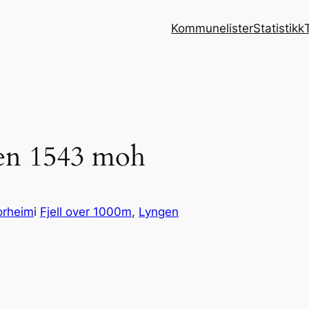
Kommunelister
Statistikk
den 1543 moh
orheim
i
Fjell over 1000m
, 
Lyngen