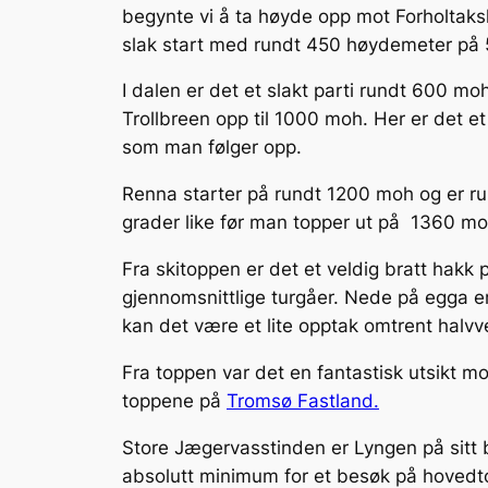
begynte vi å ta høyde opp mot Forholtaksla
slak start med rundt 450 høydemeter på 5
I dalen er det et slakt parti rundt 600 mo
Trollbreen opp til 1000 moh. Her er det e
som man følger opp.
Renna starter på rundt 1200 moh og er run
grader like før man topper ut på 1360 mo
Fra skitoppen er det et veldig bratt hak
gjennomsnittlige turgåer. Nede på egga er
kan det være et lite opptak omtrent halvv
Fra toppen var det en fantastisk utsikt m
toppene på
Tromsø Fastland.
Store Jægervasstinden er Lyngen på sitt be
absolutt minimum for et besøk på hovedt