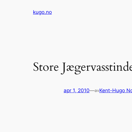
Hopp
kugo.no
til
innhold
Store Jægervasstin
apr 1, 2010
—
Kent-Hugo N
av