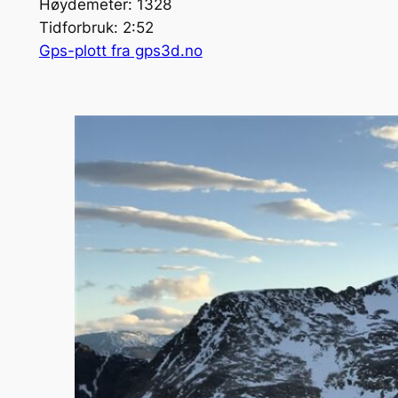
Høydemeter: 1328
Tidforbruk: 2:52
Gps-plott fra gps3d.no