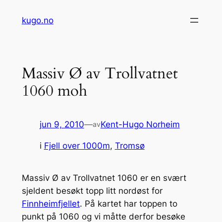
Hopp
kugo.no
til
innhold
Massiv Ø av Trollvatnet
1060 moh
jun 9, 2010
—
Kent-Hugo Norheim
av
i
Fjell over 1000m
, 
Tromsø
Massiv Ø av Trollvatnet 1060 er en svært
sjeldent besøkt topp litt nordøst for
Finnheimfjellet
. På kartet har toppen to
punkt på 1060 og vi måtte derfor besøke