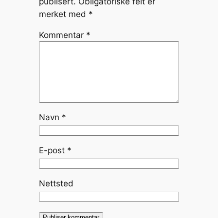
publisert.
Obligatoriske felt er
merket med
*
Kommentar
*
Navn
*
E-post
*
Nettsted