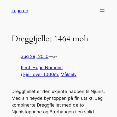
Hopp
kugo.no
til
innhold
Dreggfjellet 1464 moh
aug 29, 2010
—
av
Kent-Hugo Norheim
i
Fjell over 1000m
, 
Målselv
Dreggfjellet er den ukjente naboen til Njunis.
Med sin høyde byr toppen på fin utsikt. Jeg
kombinerte Dreggfjellet med de to
Njunistoppene og Bærhaugen i en solid