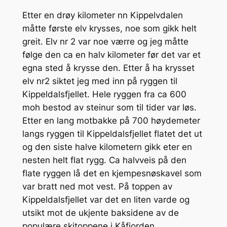
Etter en drøy kilometer nn Kippelvdalen
måtte første elv krysses, noe som gikk helt
greit. Elv nr 2 var noe værre og jeg måtte
følge den ca en halv kilometer før det var et
egna sted å krysse den. Etter å ha krysset
elv nr2 siktet jeg med inn på ryggen til
Kippeldalsfjellet. Hele ryggen fra ca 600
moh bestod av steinur som til tider var løs.
Etter en lang motbakke på 700 høydemeter
langs ryggen til Kippeldalsfjellet flatet det ut
og den siste halve kilometern gikk eter en
nesten helt flat rygg. Ca halvveis på den
flate ryggen lå det en kjempesnøskavel som
var bratt ned mot vest. På toppen av
Kippeldalsfjellet var det en liten varde og
utsikt mot de ukjente baksidene av de
populære skitoppene i Kåfjorden.