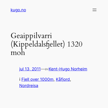
Hopp
kugo.no
til
innhold
Geaippilvarri
(Kippeldalsfjellet) 1320
moh
jul 13, 2011
—
Kent-Hugo Norheim
av
i
Fjell over 1000m
, 
Kåfjord
, 
Nordreisa