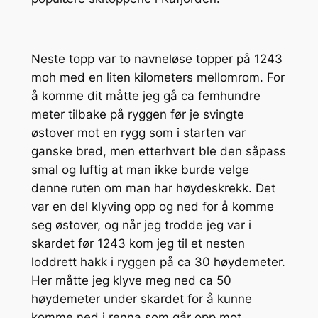
Neste topp var to navneløse topper på 1243
moh med en liten kilometers mellomrom. For
å komme dit måtte jeg gå ca femhundre
meter tilbake på ryggen før je svingte
østover mot en rygg som i starten var
ganske bred, men etterhvert ble den såpass
smal og luftig at man ikke burde velge
denne ruten om man har høydeskrekk. Det
var en del klyving opp og ned for å komme
seg østover, og når jeg trodde jeg var i
skardet før 1243 kom jeg til et nesten
loddrett hakk i ryggen på ca 30 høydemeter.
Her måtte jeg klyve meg ned ca 50
høydemeter under skardet for å kunne
komme ned i renna som går opp mot