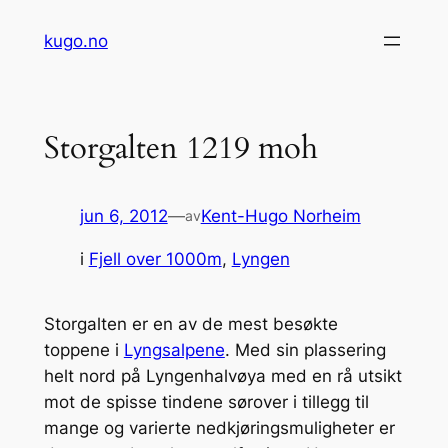
Hopp
kugo.no
til
innhold
Storgalten 1219 moh
jun 6, 2012
—
Kent-Hugo Norheim
av
i
Fjell over 1000m
, 
Lyngen
Storgalten er en av de mest besøkte
toppene i
Lyngsalpene
. Med sin plassering
helt nord på Lyngenhalvøya med en rå utsikt
mot de spisse tindene sørover i tillegg til
mange og varierte nedkjøringsmuligheter er