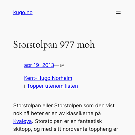
Hopp
kugo.no
til
innhold
Storstolpan 977 moh
apr 19, 2013
—
av
Kent-Hugo Norheim
i
Topper utenom listen
Storstolpan eller Storstolpen som den vist
nok nå heter er en av klassikerne på
Kvaløya
. Storstolpan er en fantastisk
skitopp, og med sitt nordvente toppheng er