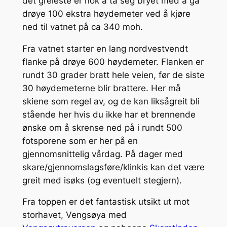
det greieste er nok å ta seg bryet med å gå
drøye 100 ekstra høydemeter ved å kjøre
ned til vatnet på ca 340 moh.
Fra vatnet starter en lang nordvestvendt
flanke på drøye 600 høydemeter. Flanken er
rundt 30 grader bratt hele veien, før de siste
30 høydemeterne blir brattere. Her må
skiene som regel av, og de kan liksågreit bli
stående her hvis du ikke har et brennende
ønske om å skrense ned på i rundt 500
fotsporene som er her på en
gjennomsnittelig vårdag. På dager med
skare/gjennomslagsføre/klinkis kan det være
greit med isøks (og eventuelt stegjern).
Fra toppen er det fantastisk utsikt ut mot
storhavet, Vengsøya med