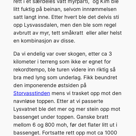
rett i et særdeles vått myrparti, og Kim ble
litt fuktig på beinan, selvom innrømmelsen
satt langt inne. Etter hvert ble det delvis sti
opp Lysvassdalen, men den ble som regel
avbrutt av myr, tett småkratt eller aller helst
en kombinasjon av disse.
Da vi endelig var over skogen, etter ca 3
kilometer i terreng som ikke er egnet for
rekordtempo, ble turen videre inn riktig så
bra med lyng som underlag. Fikk beundret
den imponerende østsiden på
Storvasstinden
mens vi trasket opp mot den
navnløse toppen. Etter at vi passerte
Lysvatnet ble det mer og mer stein opp mot
bassenget under toppen. Ganske bratt
mellom 6 og 800 moh, før det flater litt ut i
bassenget. Fortsatte rett opp mot ca 1000