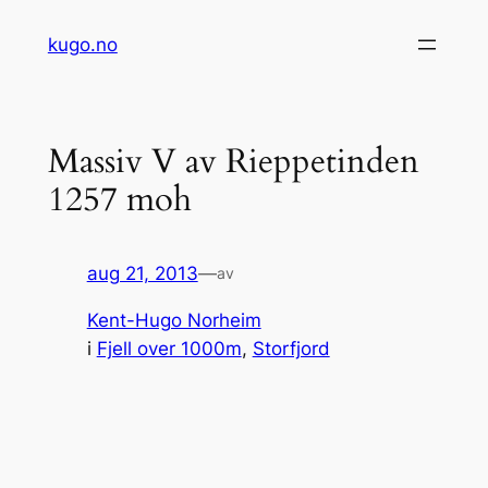
Hopp
kugo.no
til
innhold
Massiv V av Rieppetinden
1257 moh
aug 21, 2013
—
av
Kent-Hugo Norheim
i
Fjell over 1000m
, 
Storfjord