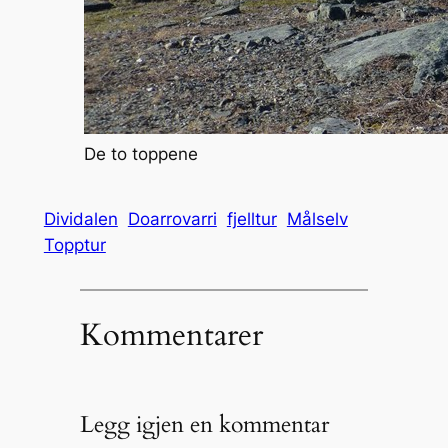
De to toppene
Dividalen
Doarrovarri
fjelltur
Målselv
Topptur
Kommentarer
Legg igjen en kommentar