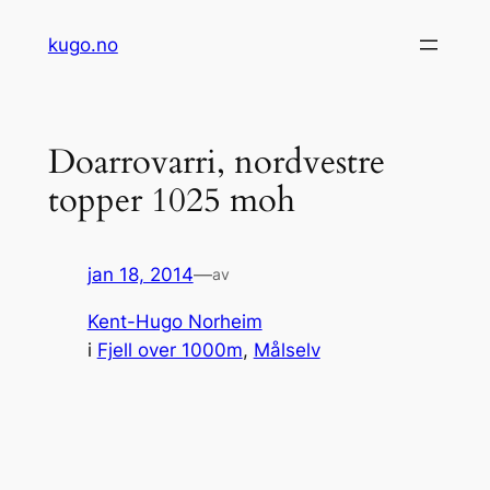
Hopp
kugo.no
til
innhold
Doarrovarri, nordvestre
topper 1025 moh
jan 18, 2014
—
av
Kent-Hugo Norheim
i
Fjell over 1000m
, 
Målselv