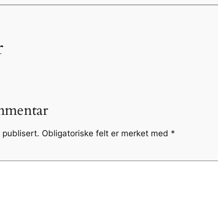
r
mmentar
 publisert.
Obligatoriske felt er merket med
*