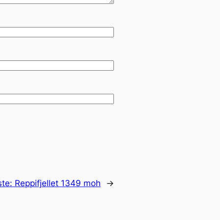
ste:
Reppifjellet 1349 moh
→