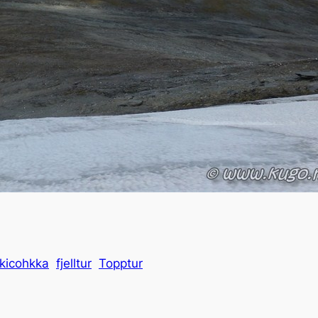
kicohkka
fjelltur
Topptur