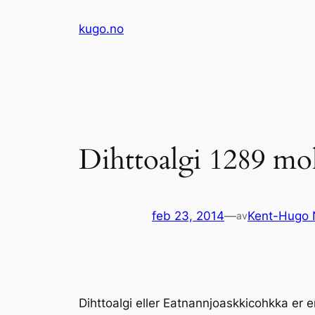
Hopp
kugo.no
til
innhold
Dihttoalgi 1289 mo
feb 23, 2014
—
Kent-Hugo 
av
Dihttoalgi eller Eatnannjoaskkicohkka er 