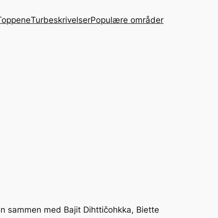
Toppene
Turbeskrivelser
Populære områder
den sammen med Bajit Dihttičohkka, Biette