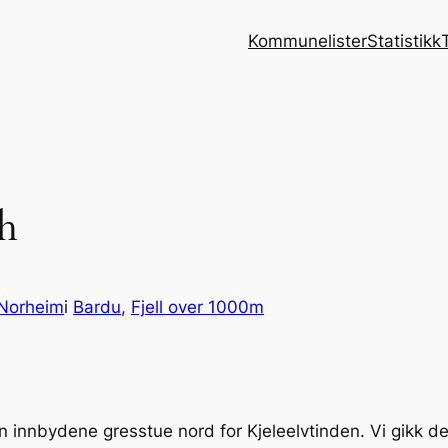
Kommunelister
Statistikk
h
Norheim
i
Bardu
, 
Fjell over 1000m
en innbydene gresstue nord for Kjeleelvtinden. Vi gikk 