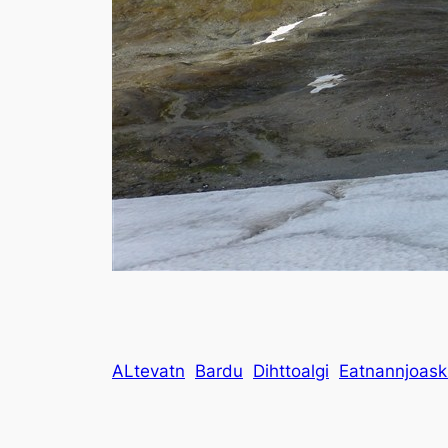
ALtevatn
Bardu
Dihttoalgi
Eatnannjoask