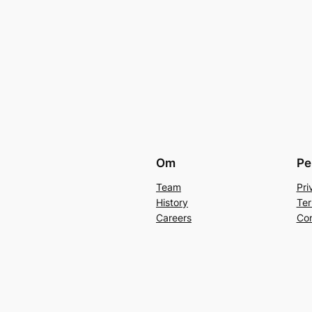
Om
Pe
Team
Pri
History
Ter
Careers
Con