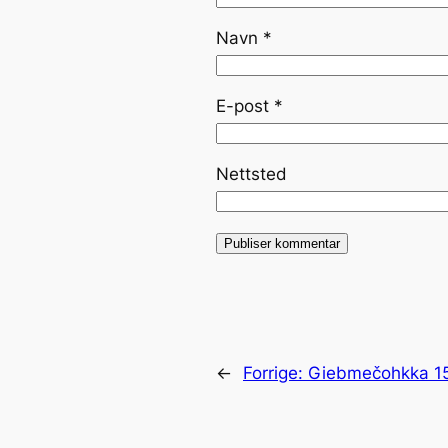
Navn
*
E-post
*
Nettsted
←
Forrige:
Giebmečohkka 1