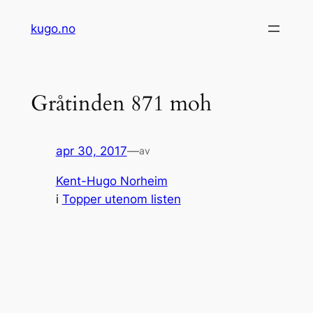
Hopp
kugo.no
til
innhold
Gråtinden 871 moh
apr 30, 2017
—
av
Kent-Hugo Norheim
i
Topper utenom listen