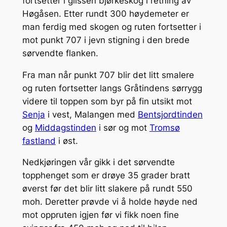
fortsetter i glissen bjørkeskog i retning av
Høgåsen. Etter rundt 300 høydemeter er
man ferdig med skogen og ruten fortsetter i
mot punkt 707 i jevn stigning i den brede
sørvendte flanken.
Fra man når punkt 707 blir det litt smalere
og ruten fortsetter langs Gråtindens sørrygg
videre til toppen som byr på fin utsikt mot
Senja
i vest, Malangen med
Bentsjordtinden
og
Middagstinden
i sør og mot
Tromsø
fastland
i øst.
Nedkjøringen vår gikk i det sørvendte
topphenget som er drøye 35 grader bratt
øverst før det blir litt slakere på rundt 550
moh. Deretter prøvde vi å holde høyde ned
mot oppruten igjen før vi fikk noen fine