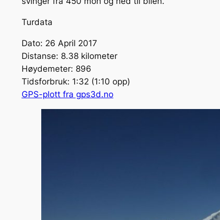
svinger fra 450 moh og ned til bilen.
Turdata
Dato: 26 April 2017
Distanse: 8.38 kilometer
Høydemeter: 896
Tidsforbruk: 1:32 (1:10 opp)
GPS-plott fra gps3d.no