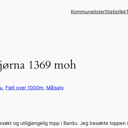
Kommunelister
Statistikk
tjørna 1369 moh
u
, 
Fjell over 1000m
, 
Målselv
esøkt og utilgjengelig topp i Bardu. Jeg besøkte toppen 