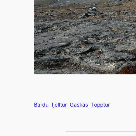
Bardu
fjelltur
Gaskas
Topptur