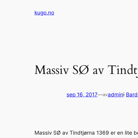
Hopp
kugo.no
til
innhold
Massiv SØ av Tind
sep 16, 2017
—
admin
i
Bard
av
Massiv SØ av Tindtjørna 1369 er en lite b