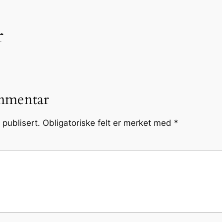
r
mmentar
 publisert.
Obligatoriske felt er merket med
*