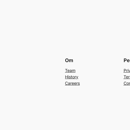
Om
Pe
Team
Pri
History
Ter
Careers
Con