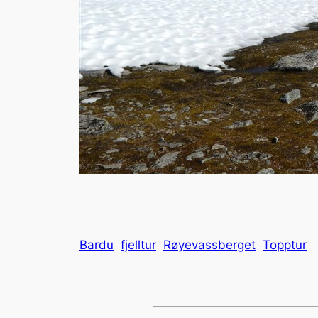
Bardu
fjelltur
Røyevassberget
Topptur