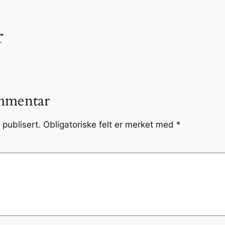
r
mmentar
 publisert.
Obligatoriske felt er merket med
*