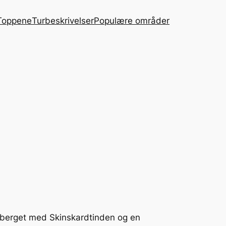
Toppene
Turbeskrivelser
Populære områder
sberget med Skinskardtinden og en