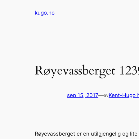
Hopp
kugo.no
til
innhold
Røyevassberget 12
sep 15, 2017
—
Kent-Hugo 
av
Røyevassberget er en utilgjengelig og l