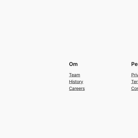
Om
Pe
Team
Pri
History
Ter
Careers
Con