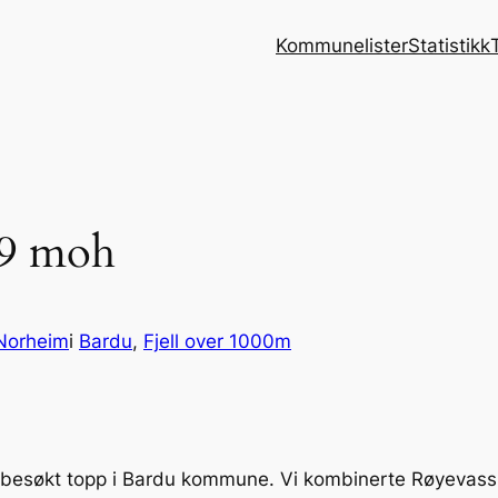
Kommunelister
Statistikk
39 moh
Norheim
i
Bardu
, 
Fjell over 1000m
ite besøkt topp i Bardu kommune. Vi kombinerte Røyevas