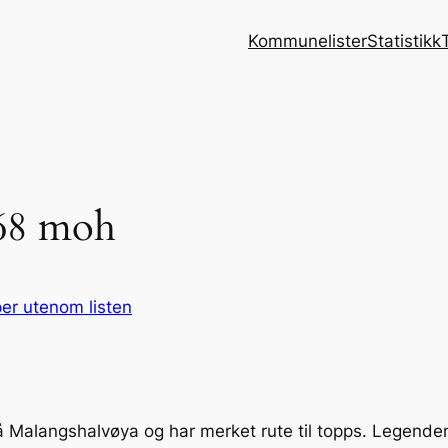
Kommunelister
Statistikk
168 moh
er utenom listen
 Malangshalvøya og har merket rute til topps. Legende