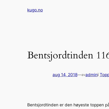
Hopp
kugo.no
til
innhold
Bentsjordtinden 1
aug 14, 2018
—
admin
i
Topp
av
Bentsjordtinden er den høyeste toppen på