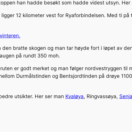
toppen han hadde besøkt som hadde videst utsyn. Her er
ligger 12 kilometer vest for Ryaforbindelsen. Med ti på 
vinteren.
 den bratte skogen og man tar høyde fort i løpet av den 
haugen på rundt 350 moh.
en ruten er godt merket og man følger nordvestryggen til
mellom Durmålstinden og Bentsjordtinden på drøye 1100
edre utsikter. Her ser man
Kvaløya
, Ringvassøya,
Senj