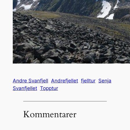
Andre Svanfjell
Andrefjellet
fjelltur
Senja
Svanfjellet
Topptur
Kommentarer