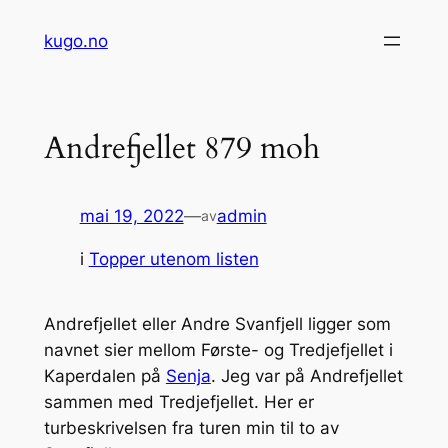
Hopp
kugo.no
til
innhold
Andrefjellet 879 moh
mai 19, 2022
—
admin
av
i
Topper utenom listen
Andrefjellet eller Andre Svanfjell ligger som
navnet sier mellom Første- og Tredjefjellet i
Kaperdalen på
Senja
. Jeg var på Andrefjellet
sammen med Tredjefjellet. Her er
turbeskrivelsen fra turen min til to av