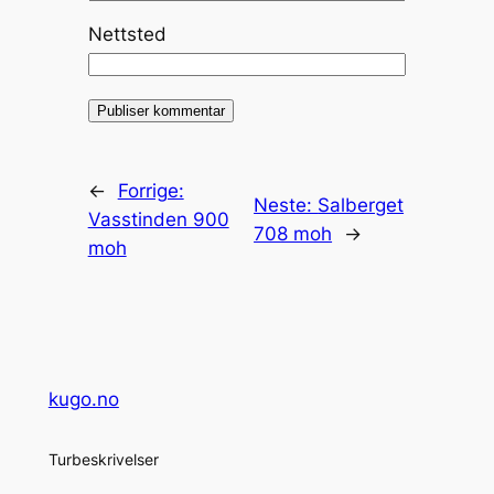
Nettsted
←
Forrige:
Neste:
Salberget
Vasstinden 900
708 moh
→
moh
kugo.no
Turbeskrivelser